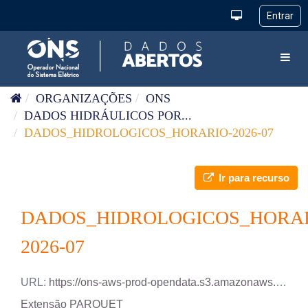
Pular para o conteúdo
Toggl
ORGANIZAÇÕES
ONS
DADOS HIDRÁULICOS POR...
DADOS_HIDROLOGICOS_HORARIO-2026-07
Ir para recurso
DADOS_HIDROLOGICOS_HORAR
2026-07
URL:
https://ons-aws-prod-opendata.s3.amazonaws.com/dataset/dados_hidrologicos_ho/DADOS_HIDROLOGICOS_HO_2026_07.parquet
Extensão PARQUET