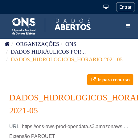
Pular para o conteúdo
Toggl
ORGANIZAÇÕES
ONS
DADOS HIDRÁULICOS POR...
DADOS_HIDROLOGICOS_HORARIO-2021-05
Ir para recurso
DADOS_HIDROLOGICOS_HORAR
2021-05
URL:
https://ons-aws-prod-opendata.s3.amazonaws.com/dataset/dados_hidrologicos_ho/DADOS_HIDROLOGICOS_HO_2021_05.parquet
Extensão PARQUET