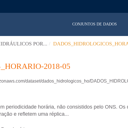
CONJUNTOS DE DADOS
IDRÁULICOS POR...
DADOS_HIDROLOGICOS_HORAR
HORARIO-2018-05
amazonaws.com/dataset/dados_hidrologicos_ho/DADOS_HIDR
em periodicidade horária, não consistidos pelo ONS. Os 
ação e refletem uma réplica...