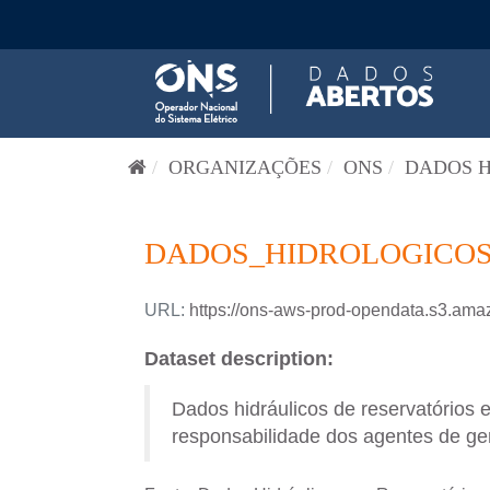
Pular para o conteúdo
ORGANIZAÇÕES
ONS
DADOS H
DADOS_HIDROLOGICOS_
URL:
https://ons-aws-prod-opendata.s3.
Dataset description:
Dados hidráulicos de reservatórios 
responsabilidade dos agentes de ger