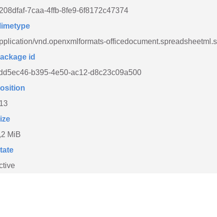
208dfaf-7caa-4ffb-8fe9-6f8172c47374
imetype
pplication/vnd.openxmlformats-officedocument.spreadsheetml.
ackage id
dd5ec46-b395-4e50-ac12-d8c23c09a500
osition
13
ize
,2 MiB
tate
ctive