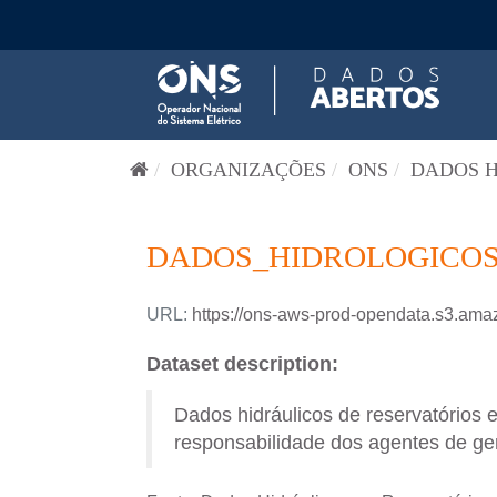
Pular para o conteúdo
ORGANIZAÇÕES
ONS
DADOS H
DADOS_HIDROLOGICOS_
URL:
https://ons-aws-prod-opendata.s3.
Dataset description:
Dados hidráulicos de reservatórios 
responsabilidade dos agentes de ger