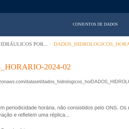
CONJUNTOS DE DADOS
IDRÁULICOS POR...
DADOS_HIDROLOGICOS_HORAR
HORARIO-2024-02
amazonaws.com/dataset/dados_hidrologicos_ho/DADOS_HIDR
em periodicidade horária, não consistidos pelo ONS. Os 
ação e refletem uma réplica...