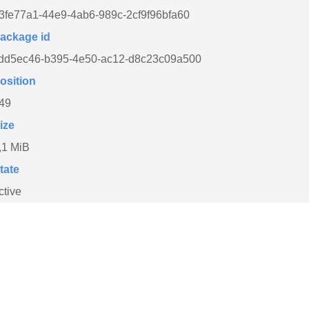
3fe77a1-44e9-4ab6-989c-2cf9f96bfa60
ackage id
dd5ec46-b395-4e50-ac12-d8c23c09a500
osition
49
ize
,1 MiB
tate
ctive