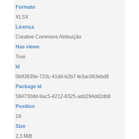
Formato
XLSX
Licença
Creative Commons Atribuição
Has views
True
Id
0b93830e-723c-41dd-b2b7-fe3ac063ebd8
Package id
584730dd-9ac5-4212-8325-add294dd2db6
Position
19
Size
2,3 MiB