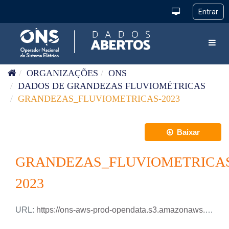
Pular para o conteúdo
Toggl
ORGANIZAÇÕES
ONS
DADOS DE GRANDEZAS FLUVIOMÉTRICAS
GRANDEZAS_FLUVIOMETRICAS-2023
Baixar
GRANDEZAS_FLUVIOMETRICA
2023
URL:
https://ons-aws-prod-opendata.s3.amazonaws.com/dataset/grandezas_fluviometricas_di/GRANDEZAS_FLUVIOMETRICAS_2023.xlsx