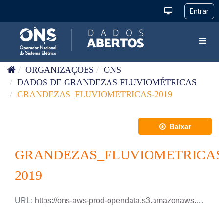
Pular para o conteúdo
Toggl
ORGANIZAÇÕES
ONS
DADOS DE GRANDEZAS FLUVIOMÉTRICAS
GRANDEZAS_FLUVIOMETRICAS-2019
Baixar
GRANDEZAS_FLUVIOMETRICA
2019
URL:
https://ons-aws-prod-opendata.s3.amazonaws.com/dataset/grandezas_fluviometricas_di/GRANDEZAS_FLUVIOMETRICAS_2019.csv