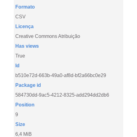
Formato
CSV
Licença
Creative Commons Atribuição
Has views
True
Id
b510e72d-663b-49a0-af8d-bf2a66bc0e29
Package id
584730dd-9ac5-4212-8325-add294dd2db6
Position
9
Size
6,4 MiB