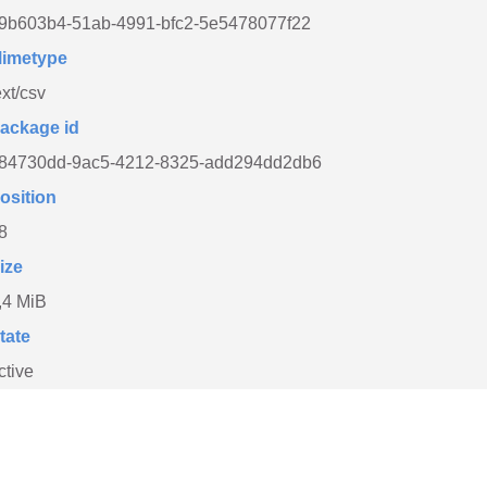
9b603b4-51ab-4991-bfc2-5e5478077f22
imetype
ext/csv
ackage id
84730dd-9ac5-4212-8325-add294dd2db6
osition
8
ize
,4 MiB
tate
ctive