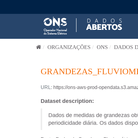
Pular para o conteúdo
ORGANIZAÇÕES
ONS
DADOS D
GRANDEZAS_FLUVIOME
URL:
https://ons-aws-prod-opendata.s3.
Dataset description:
Dados de medidas de grandezas obti
periodicidade diária. Os dados dispo