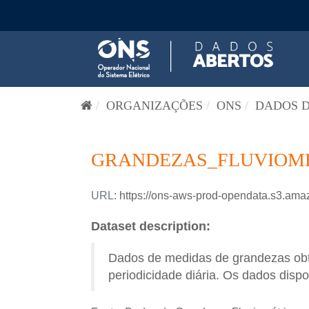
Pular para o conteúdo
ORGANIZAÇÕES
ONS
DADOS D
GRANDEZAS_FLUVIOME
URL:
https://ons-aws-prod-opendata.s3.
Dataset description:
Dados de medidas de grandezas obti
periodicidade diária. Os dados dispo