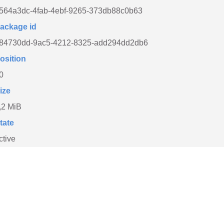
564a3dc-4fab-4ebf-9265-373db88c0b63
ackage id
84730dd-9ac5-4212-8325-add294dd2db6
osition
0
ize
,2 MiB
tate
ctive