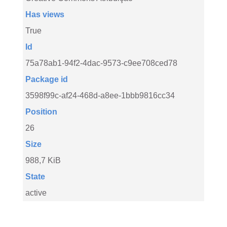
Has views
True
Id
75a78ab1-94f2-4dac-9573-c9ee708ced78
Package id
3598f99c-af24-468d-a8ee-1bbb9816cc34
Position
26
Size
988,7 KiB
State
active