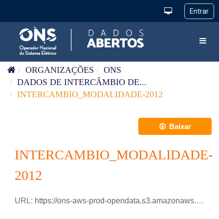
Pular para o conteúdo
Toggl
ORGANIZAÇÕES
ONS
DADOS DE INTERCÂMBIO DE...
INTERCAMBIO_MODALIDADE-2012
Baixar
INTERCAMBIO_MODALIDADE-
2012
URL:
https://ons-aws-prod-opendata.s3.amazonaws.com/dataset/intercambio_modalidade_ho/INTERCAMBIO_ENERGIA_MODALIDADE_2012.xlsx