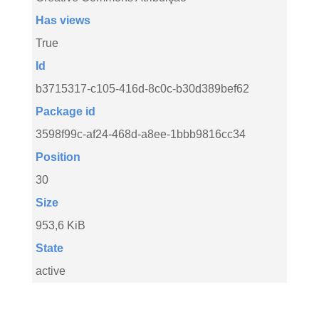
Has views
True
Id
b3715317-c105-416d-8c0c-b30d389bef62
Package id
3598f99c-af24-468d-a8ee-1bbb9816cc34
Position
30
Size
953,6 KiB
State
active