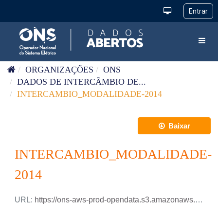
Pular para o conteúdo
Toggl
ORGANIZAÇÕES
ONS
DADOS DE INTERCÂMBIO DE...
INTERCAMBIO_MODALIDADE-2014
Baixar
INTERCAMBIO_MODALIDADE-
2014
URL:
https://ons-aws-prod-opendata.s3.amazonaws.com/dataset/intercambio_modalidade_ho/INTERCAMBIO_ENERGIA_MODALIDADE_2014.xlsx