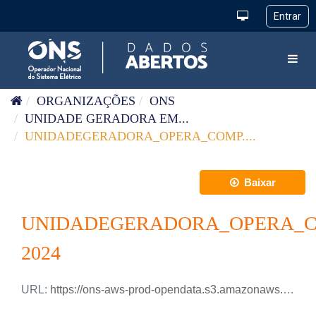
Pular para o conteúdo
Toggl
ORGANIZAÇÕES
ONS
UNIDADE GERADORA EM...
UNIDADEGERADORA_OPERA_COMP....
Baixar
UNIDADEGERADORA_OPERA_C
2024
URL:
https://ons-aws-prod-opendata.s3.amazonaws.com/dataset/uge_opera_csi/UGE_OPERA_CSI_2024.csv