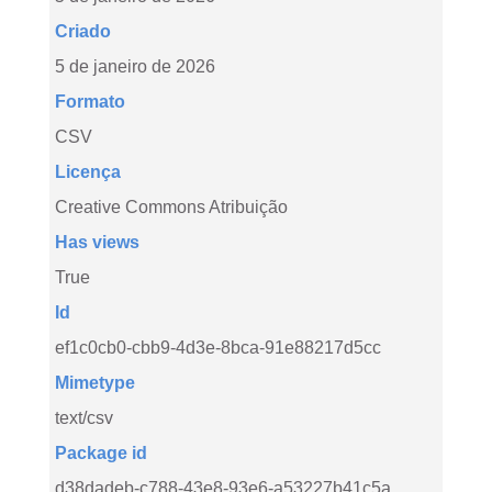
Criado
5 de janeiro de 2026
Formato
CSV
Licença
Creative Commons Atribuição
Has views
True
Id
ef1c0cb0-cbb9-4d3e-8bca-91e88217d5cc
Mimetype
text/csv
Package id
d38dadeb-c788-43e8-93e6-a53227b41c5a