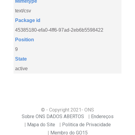
Mimetype
text/csv
Package id
45385180-efa0-4ff6-97ad-2eb6b5598422
Position
9
State
active
© - Copyright
2021
- ONS
Sobre ONS DADOS ABERTOS
Endereços
Mapa do Site
Politica de Privacidade
Membro do GO15