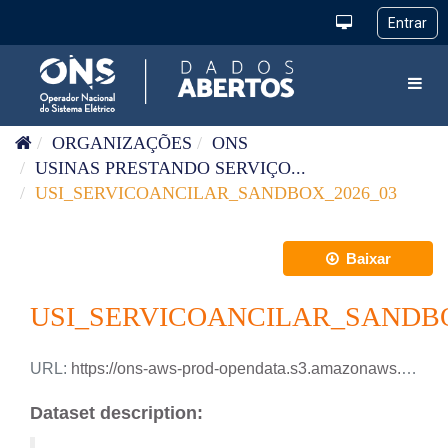
Pular para o conteúdo
Toggl
ORGANIZAÇÕES
ONS
USINAS PRESTANDO SERVIÇO...
USI_SERVICOANCILAR_SANDBOX_2026_03
Baixar
USI_SERVICOANCILAR_SANDBO
URL:
https://ons-aws-prod-opendata.s3.amazonaws.com/dataset/usi_servicoancilar_sandbox/USI_SERVICOANCILAR_SANDBOX_2026_03.csv
Dataset description: