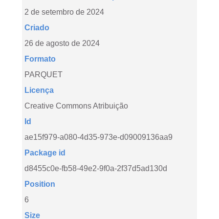
2 de setembro de 2024
Criado
26 de agosto de 2024
Formato
PARQUET
Licença
Creative Commons Atribuição
Id
ae15f979-a080-4d35-973e-d09009136aa9
Package id
d8455c0e-fb58-49e2-9f0a-2f37d5ad130d
Position
6
Size