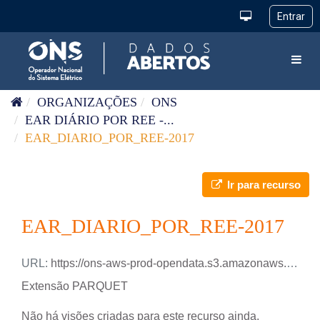
Pular para o conteúdo
Toggl
ORGANIZAÇÕES
ONS
EAR DIÁRIO POR REE -...
EAR_DIARIO_POR_REE-2017
Ir para recurso
EAR_DIARIO_POR_REE-2017
URL:
https://ons-aws-prod-opendata.s3.amazonaws.com/dataset/ear_ree_di/EAR_DIARIO_REE_2017.parquet
Extensão PARQUET
Não há visões criadas para este recurso ainda.