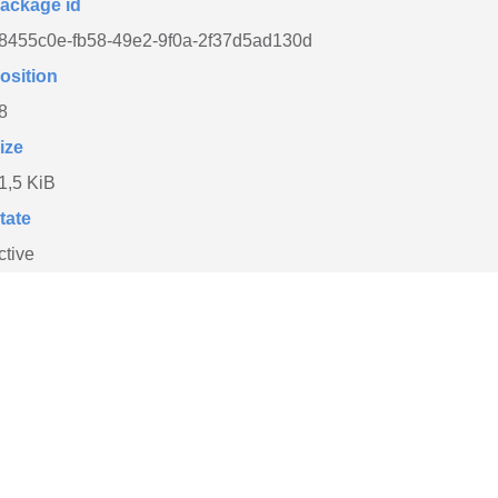
ackage id
8455c0e-fb58-49e2-9f0a-2f37d5ad130d
osition
8
ize
1,5 KiB
tate
ctive