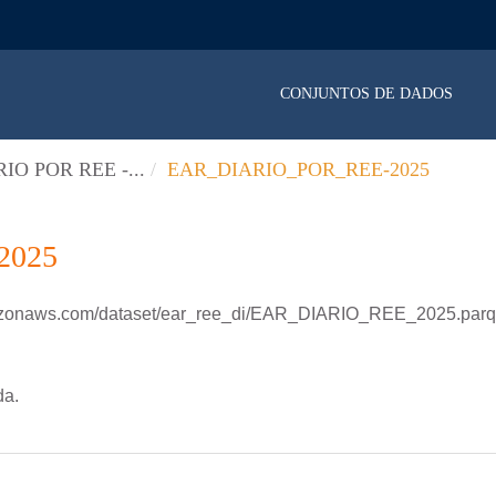
CONJUNTOS DE DADOS
IO POR REE -...
EAR_DIARIO_POR_REE-2025
2025
mazonaws.com/dataset/ear_ree_di/EAR_DIARIO_REE_2025.parq
da.