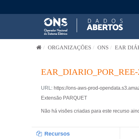
Pular para o conteúdo
ORGANIZAÇÕES
ONS
EAR DIÁR
EAR_DIARIO_POR_REE-
URL:
https://ons-aws-prod-opendata.s3.a
Extensão PARQUET
Não há visões criadas para este recurso ain
Recursos