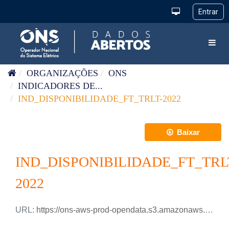
Pular para o conteúdo
Toggl
ORGANIZAÇÕES
ONS
INDICADORES DE...
IND_DISPONIBILIDADE_FT_TRLT-2022
Baixar
IND_DISPONIBILIDADE_FT_TRL
2022
URL:
https://ons-aws-prod-opendata.s3.amazonaws.com/dataset/ind_disponibilidade_ft_trlt_me/IND_DISPONIBILIDADE_FT_TRLT_2022.csv