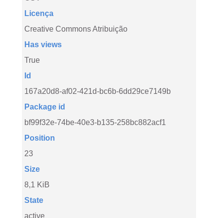
Licença
Creative Commons Atribuição
Has views
True
Id
167a20d8-af02-421d-bc6b-6dd29ce7149b
Package id
bf99f32e-74be-40e3-b135-258bc882acf1
Position
23
Size
8,1 KiB
State
active