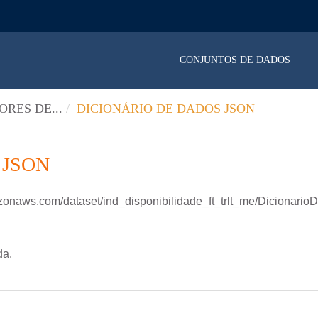
CONJUNTOS DE DADOS
ORES DE...
DICIONÁRIO DE DADOS JSON
 JSON
aws.com/dataset/ind_disponibilidade_ft_trlt_me/DicionarioDados_
da.