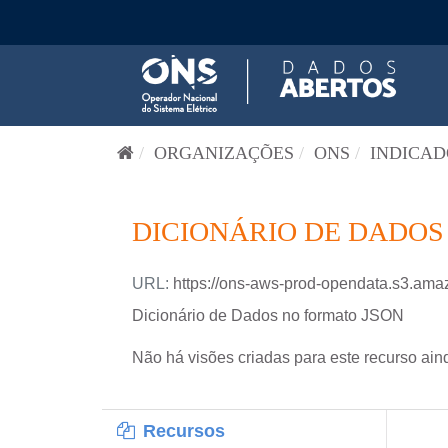
Pular para o conteúdo
ORGANIZAÇÕES
ONS
INDICAD
DICIONÁRIO DE DADOS
URL:
https://ons-aws-prod-opendata.s3.amazon
Dicionário de Dados no formato JSON
Não há visões criadas para este recurso ain
Recursos