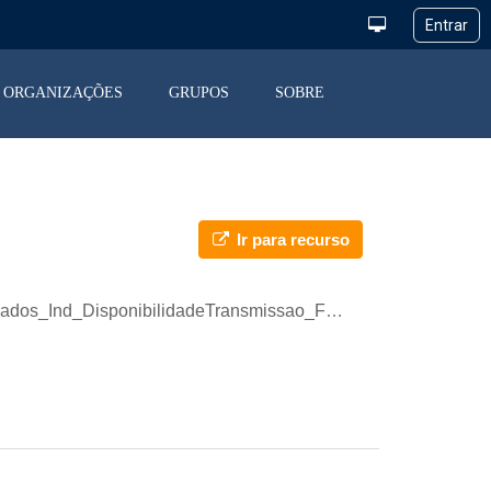
ORGANIZAÇÕES
GRUPOS
SOBRE
Ir para recurso
Ind_DisponibilidadeTransmissao_FT_TRLT.json