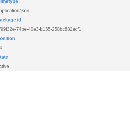
imetype
pplication/json
ackage id
f99f32e-74be-40e3-b135-258bc882acf1
osition
4
tate
ctive