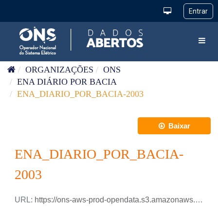
Pular para o conteúdo
Toggl
ORGANIZAÇÕES
ONS
ENA DIÁRIO POR BACIA
ENA_DIARIO_POR_BACIA-2003
Baixar
ENA_DIARIO_POR_BACIA-
2003
URL:
https://ons-aws-prod-opendata.s3.amazonaws.com/dataset/ena_bacia_di/ENA_DIARIO_BACIAS_2003.csv