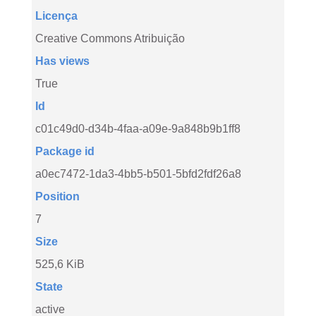
Licença
Creative Commons Atribuição
Has views
True
Id
c01c49d0-d34b-4faa-a09e-9a848b9b1ff8
Package id
a0ec7472-1da3-4bb5-b501-5bfd2fdf26a8
Position
7
Size
525,6 KiB
State
active