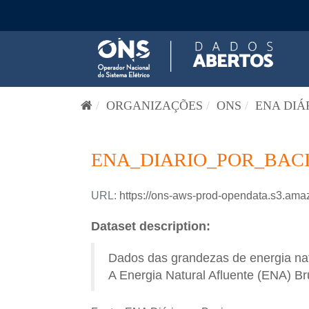
Pular para o conteúdo
ORGANIZAÇÕES
ONS
ENA DIÁ
ENA_DIARIO_POR_BACI
URL:
https://ons-aws-prod-opendata.s3.a
Dataset description:
Dados das grandezas de energia natu
A Energia Natural Afluente (ENA) Bru