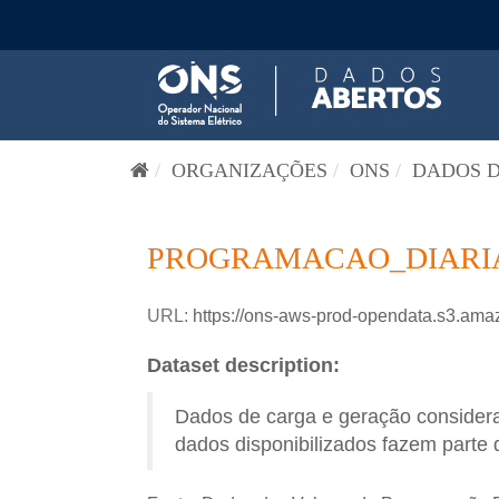
Pular para o conteúdo
ORGANIZAÇÕES
ONS
DADOS D
PROGRAMACAO_DIARIA-
URL:
https://ons-aws-prod-opendata.s3.
Dataset description:
Dados de carga e geração consider
dados disponibilizados fazem parte 