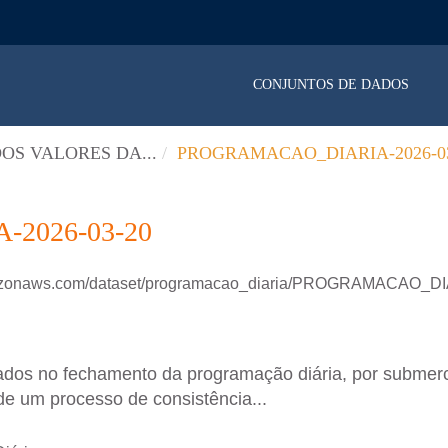
CONJUNTOS DE DADOS
OS VALORES DA...
PROGRAMACAO_DIARIA-2026-03
2026-03-20
amazonaws.com/dataset/programacao_diaria/PROGRAMACAO_D
ados no fechamento da programação diária, por submer
de um processo de consistência...