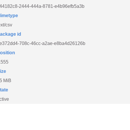
44182c8-2444-444a-8781-e4b96efb5a3b
imetype
ext/csv
ackage id
e372dd4-708c-46cc-a2ae-e8ba4d26126b
osition
.555
ize
5 MiB
tate
ctive