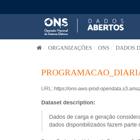
Pular para o conteúdo
ORGANIZAÇÕES
ONS
DADOS D
PROGRAMACAO_DIARIA-
URL:
https://ons-aws-prod-opendata.s3.
Dataset description:
Dados de carga e geração consider
dados disponibilizados fazem parte 