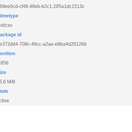
69ee0cd-cf48-48eb-b2c1-285a1dc1513c
imetype
ext/csv
ackage id
e372dd4-708c-46cc-a2ae-e8ba4d26126b
osition
.856
ize
5,6 MiB
tate
ctive