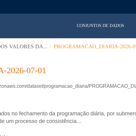
CONJUNTOS DE DADOS
OS VALORES DA...
PROGRAMACAO_DIARIA-2026-07
2026-07-01
amazonaws.com/dataset/programacao_diaria/PROGRAMACAO_D
ados no fechamento da programação diária, por submer
de um processo de consistência...