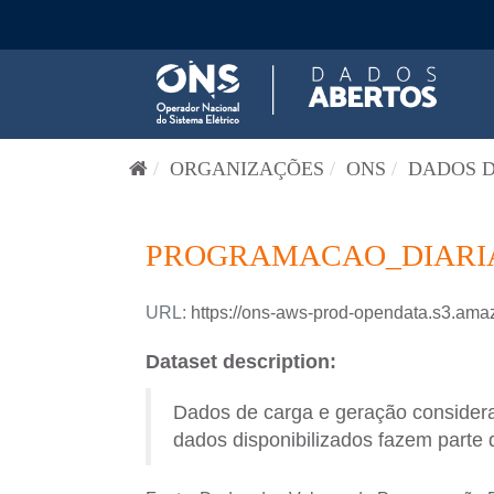
Pular para o conteúdo
ORGANIZAÇÕES
ONS
DADOS D
PROGRAMACAO_DIARIA-
URL:
https://ons-aws-prod-opendata.s3.
Dataset description:
Dados de carga e geração consider
dados disponibilizados fazem parte 