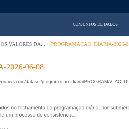
CONJUNTOS DE DADOS
OS VALORES DA...
PROGRAMACAO_DIARIA-2026-06
2026-06-08
amazonaws.com/dataset/programacao_diaria/PROGRAMACAO_D
ados no fechamento da programação diária, por submer
de um processo de consistência...