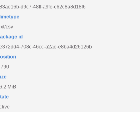
83ae16b-d9c7-48ff-a9fe-c62c8a8d18f6
imetype
ext/csv
ackage id
e372dd4-708c-46cc-a2ae-e8ba4d26126b
osition
.790
ize
6,2 MiB
tate
ctive