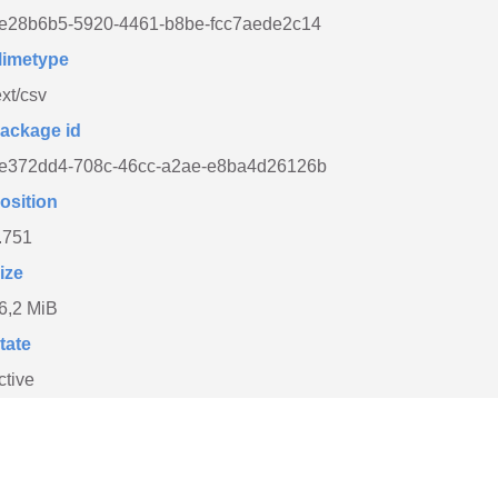
e28b6b5-5920-4461-b8be-fcc7aede2c14
imetype
ext/csv
ackage id
e372dd4-708c-46cc-a2ae-e8ba4d26126b
osition
.751
ize
6,2 MiB
tate
ctive