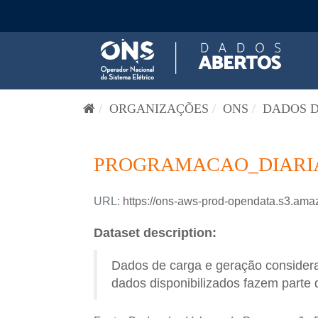
Pular para o conteúdo
ORGANIZAÇÕES
ONS
DADOS D
PROGRAMACAO_DIARIA-
URL:
https://ons-aws-prod-opendata.s3.
Dataset description:
Dados de carga e geração consider
dados disponibilizados fazem parte 