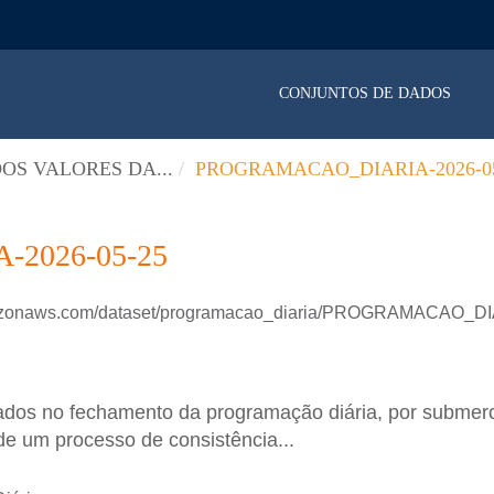
CONJUNTOS DE DADOS
OS VALORES DA...
PROGRAMACAO_DIARIA-2026-05
2026-05-25
amazonaws.com/dataset/programacao_diaria/PROGRAMACAO_D
ados no fechamento da programação diária, por submer
de um processo de consistência...