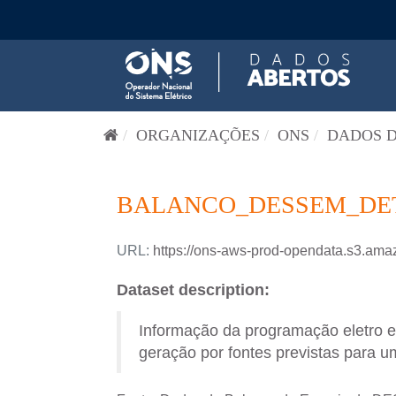
Pular para o conteúdo
ORGANIZAÇÕES
ONS
DADOS D
BALANCO_DESSEM_DETA
URL:
https://ons-aws-prod-opendata.s3
Dataset description:
Informação da programação eletro 
geração por fontes previstas para um