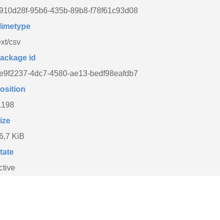
910d28f-95b6-435b-89b8-f78f61c93d08
imetype
ext/csv
ackage id
e9f2237-4dc7-4580-ae13-bedf98eafdb7
osition
.198
ize
6,7 KiB
tate
ctive