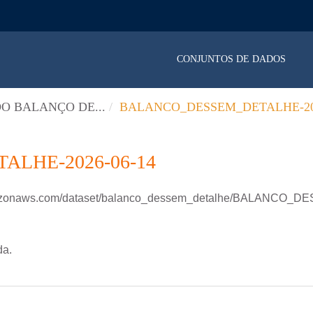
CONJUNTOS DE DADOS
O BALANÇO DE...
BALANCO_DESSEM_DETALHE-202
LHE-2026-06-14
.amazonaws.com/dataset/balanco_dessem_detalhe/BALANCO
da.