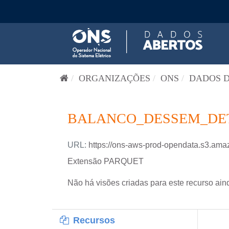
Pular para o conteúdo
ORGANIZAÇÕES
ONS
DADOS D
BALANCO_DESSEM_DETA
URL:
https://ons-aws-prod-opendata.s3
Extensão PARQUET
Não há visões criadas para este recurso ain
Recursos