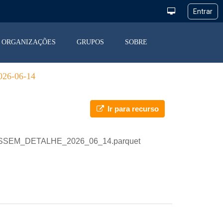
ORGANIZAÇÕES
GRUPOS
SOBRE
6-06-14
Ir para recurso
_DESSEM_DETALHE_2026_06_14.parquet