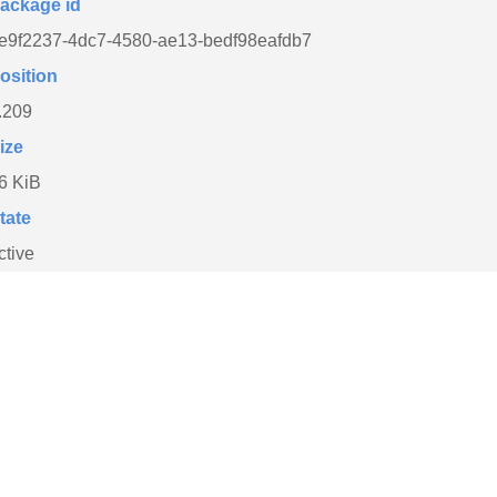
ackage id
e9f2237-4dc7-4580-ae13-bedf98eafdb7
osition
.209
ize
6 KiB
tate
ctive