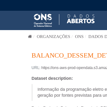
Pular para o conteúdo
ORGANIZAÇÕES
ONS
DADOS D
BALANCO_DESSEM_DETA
URL:
https://ons-aws-prod-opendata.s3
Dataset description:
Informação da programação eletro 
geração por fontes previstas para um