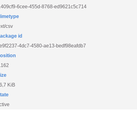
1409cf9-6cee-455d-8768-ed9621c5c714
imetype
ext/csv
ackage id
e9f2237-4dc7-4580-ae13-bedf98eafdb7
osition
.162
ize
6,7 KiB
tate
ctive