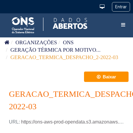
Pular para o conteúdo
Toggl
ORGANIZAÇÕES
ONS
GERAÇÃO TÉRMICA POR MOTIVO...
GERACAO_TERMICA_DESPACHO_2-2022-03
Baixar
GERACAO_TERMICA_DESPACH
2022-03
URL:
https://ons-aws-prod-opendata.s3.amazonaws.com/dataset/geracao_termica_despacho_2_ho/GERACAO_TERMICA_DESPACHO-2_2022_03.xlsx