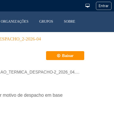
ORGANIZAÇÕES
GRUPOS
SOBRE
SPACHO_2-2026-04
Baixar
RACAO_TERMICA_DESPACHO-2_2026_04.xlsx
or motivo de despacho em base