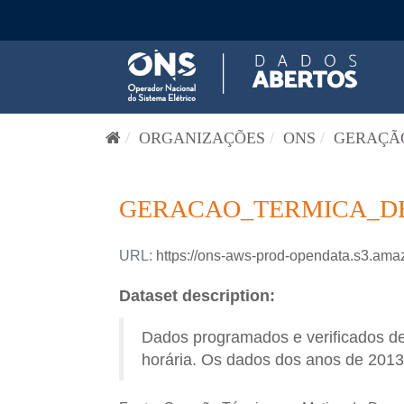
Pular para o conteúdo
ORGANIZAÇÕES
ONS
GERAÇÃO
GERACAO_TERMICA_DES
URL:
https://ons-aws-prod-opendata.s3.
Dataset description:
Dados programados e verificados d
horária. Os dados dos anos de 2013 