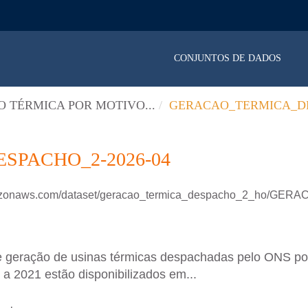
CONJUNTOS DE DADOS
 TÉRMICA POR MOTIVO...
GERACAO_TERMICA_DE
PACHO_2-2026-04
amazonaws.com/dataset/geracao_termica_despacho_2_ho/GE
e geração de usinas térmicas despachadas pelo ONS p
a 2021 estão disponibilizados em...