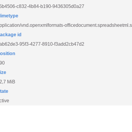
f5b4506-c832-4b84-b190-9436305d0a27
imetype
pplication/vnd.openxmlformats-officedocument.spreadsheetml.
ackage id
ab62de3-95f3-4277-8910-f3add2cb47d2
osition
90
ize
2,7 MiB
tate
ctive