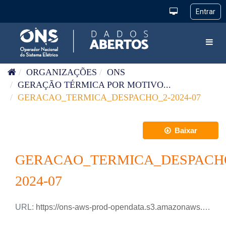
Pular para o conteúdo
Toggl
ORGANIZAÇÕES
ONS
GERAÇÃO TÉRMICA POR MOTIVO...
GERACAO_TERMICA_DESPACHO_2-2024-07
Baixar
GERACAO_TERMICA_DESPACH
2024-07
URL:
https://ons-aws-prod-opendata.s3.amazonaws.com/dataset/geracao_termica_despacho_2_ho/GERACAO_TERMICA_DESPACHO-2_2024_07.csv