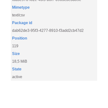
Mimetype
text/csv
Package id
dab62de3-95f3-4277-8910-f3add2cb47d2
Position
119
Size
18,5 MiB
State
active