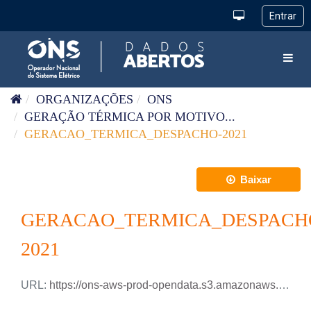
Pular para o conteúdo
Toggl
ORGANIZAÇÕES
ONS
GERAÇÃO TÉRMICA POR MOTIVO...
GERACAO_TERMICA_DESPACHO-2021
Baixar
GERACAO_TERMICA_DESPACH
2021
URL:
https://ons-aws-prod-opendata.s3.amazonaws.com/dataset/geracao_termica_despacho_2_ho/GERACAO_TERMICA_DESPACHO_2021.csv