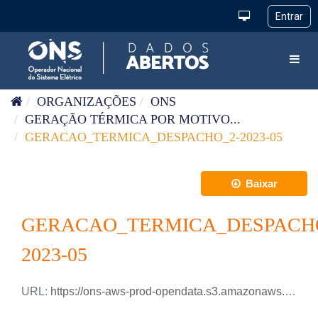
Pular para o conteúdo
Toggl
ORGANIZAÇÕES
ONS
GERAÇÃO TÉRMICA POR MOTIVO...
GERACAO_TERMICA_DESPACHO_2-2023-05
Baixar
GERACAO_TERMICA_DESPACH
2023-05
URL:
https://ons-aws-prod-opendata.s3.amazonaws.com/dataset/geracao_termica_despacho_2_ho/GERACAO_TERMICA_DESPACHO-2_2023_05.csv