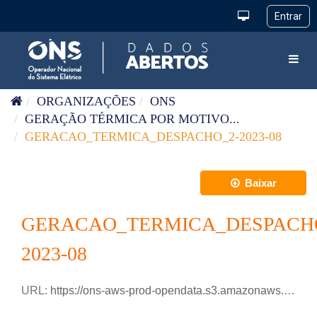
Pular para o conteúdo
Toggl
ORGANIZAÇÕES
ONS
GERAÇÃO TÉRMICA POR MOTIVO...
GERACAO_TERMICA_DESPACHO_2-2023-08
Baixar
GERACAO_TERMICA_DESPACH
2023-08
URL:
https://ons-aws-prod-opendata.s3.amazonaws.com/dataset/geracao_termica_despacho_2_ho/GERACAO_TERMICA_DESPACHO-2_2023_08.csv