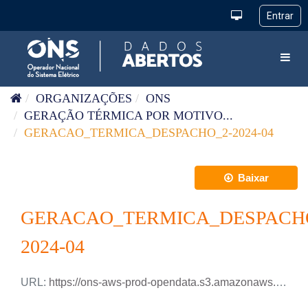
Pular para o conteúdo
Toggl
ORGANIZAÇÕES
ONS
GERAÇÃO TÉRMICA POR MOTIVO...
GERACAO_TERMICA_DESPACHO_2-2024-04
Baixar
GERACAO_TERMICA_DESPACH
2024-04
URL:
https://ons-aws-prod-opendata.s3.amazonaws.com/dataset/geracao_termica_despacho_2_ho/GERACAO_TERMICA_DESPACHO-2_2024_04.xlsx