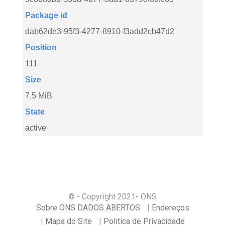
Package id
dab62de3-95f3-4277-8910-f3add2cb47d2
Position
111
Size
7,5 MiB
State
active
© - Copyright
2021
- ONS
Sobre ONS DADOS ABERTOS
Endereços
Mapa do Site
Politica de Privacidade