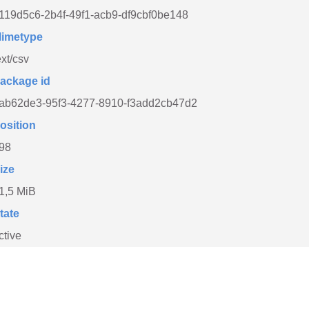
119d5c6-2b4f-49f1-acb9-df9cbf0be148
imetype
ext/csv
ackage id
ab62de3-95f3-4277-8910-f3add2cb47d2
osition
98
ize
1,5 MiB
tate
ctive