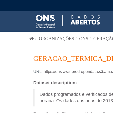
Pular para o conteúdo
ORGANIZAÇÕES
ONS
GERAÇÃO
GERACAO_TERMICA_DES
URL:
https://ons-aws-prod-opendata.s3.
Dataset description:
Dados programados e verificados d
horária. Os dados dos anos de 2013 