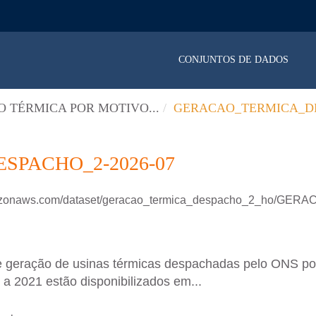
CONJUNTOS DE DADOS
 TÉRMICA POR MOTIVO...
GERACAO_TERMICA_DE
PACHO_2-2026-07
amazonaws.com/dataset/geracao_termica_despacho_2_ho/GE
e geração de usinas térmicas despachadas pelo ONS p
a 2021 estão disponibilizados em...