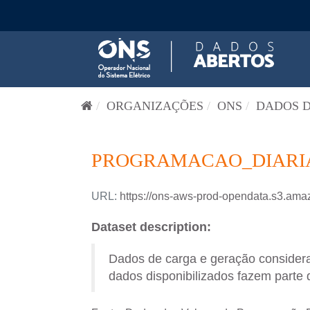
Pular para o conteúdo
ORGANIZAÇÕES
ONS
DADOS D
PROGRAMACAO_DIARIA-
URL:
https://ons-aws-prod-opendata.s3.
Dataset description:
Dados de carga e geração consider
dados disponibilizados fazem parte 