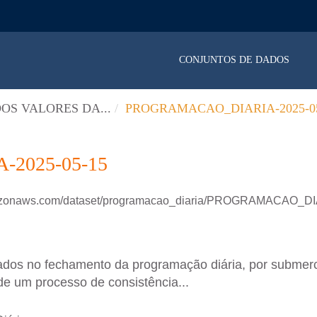
CONJUNTOS DE DADOS
OS VALORES DA...
PROGRAMACAO_DIARIA-2025-05
2025-05-15
amazonaws.com/dataset/programacao_diaria/PROGRAMACAO_D
ados no fechamento da programação diária, por submer
de um processo de consistência...