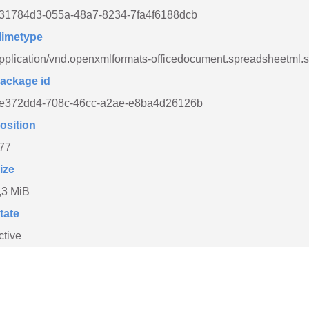
31784d3-055a-48a7-8234-7fa4f6188dcb
imetype
pplication/vnd.openxmlformats-officedocument.spreadsheetml.
ackage id
e372dd4-708c-46cc-a2ae-e8ba4d26126b
osition
77
ize
,3 MiB
tate
ctive