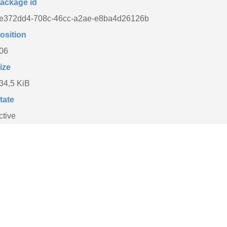
ackage id
e372dd4-708c-46cc-a2ae-e8ba4d26126b
osition
06
ize
34,5 KiB
tate
ctive