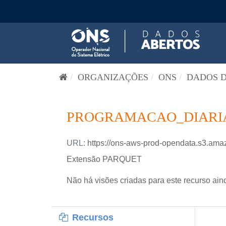
Pular para o conteúdo
ORGANIZAÇÕES
ONS
DADOS D
PROGRAMACAO_DIARIA-
URL:
https://ons-aws-prod-opendata.s3.
Extensão PARQUET
Não há visões criadas para este recurso ain
Recursos