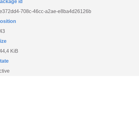
ackage id
e372dd4-708c-46cc-a2ae-e8ba4d26126b
osition
43
ize
44,4 KiB
tate
ctive