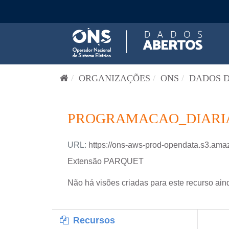
Pular para o conteúdo
ORGANIZAÇÕES
ONS
DADOS D
PROGRAMACAO_DIARIA-
URL:
https://ons-aws-prod-opendata.s3.
Extensão PARQUET
Não há visões criadas para este recurso ain
Recursos