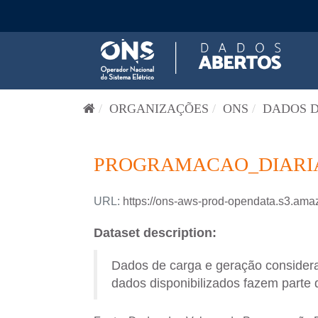
Pular para o conteúdo
ORGANIZAÇÕES
ONS
DADOS D
PROGRAMACAO_DIARIA-
URL:
https://ons-aws-prod-opendata.s3.
Dataset description:
Dados de carga e geração consider
dados disponibilizados fazem parte 