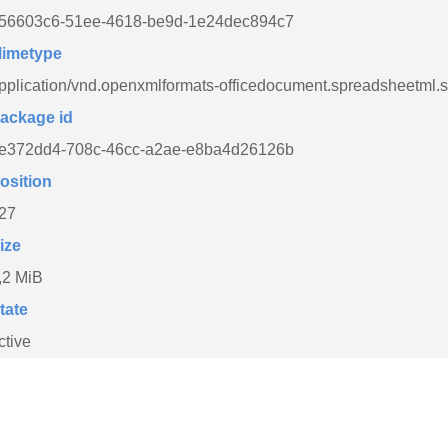
56603c6-51ee-4618-be9d-1e24dec894c7
imetype
pplication/vnd.openxmlformats-officedocument.spreadsheetml.
ackage id
e372dd4-708c-46cc-a2ae-e8ba4d26126b
osition
27
ize
,2 MiB
tate
ctive