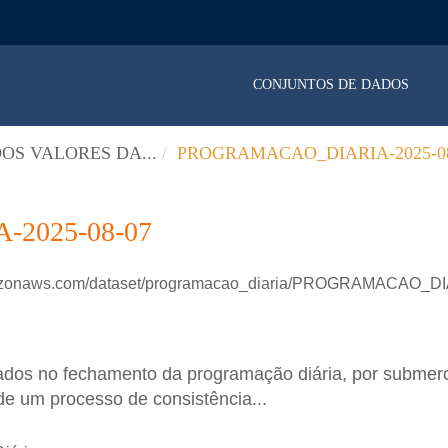
CONJUNTOS DE DADOS
OS VALORES DA...
PROGRAMACAO_DIARIA-2025-08
2025-08-07
amazonaws.com/dataset/programacao_diaria/PROGRAMACAO_D
ados no fechamento da programação diária, por submer
de um processo de consistência...