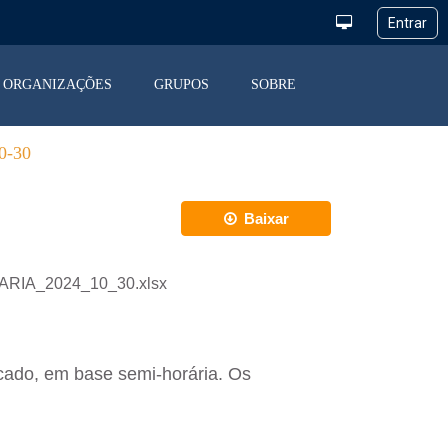
ORGANIZAÇÕES
GRUPOS
SOBRE
-30
Baixar
IARIA_2024_10_30.xlsx
cado, em base semi-horária. Os