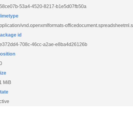
58ce07b-53a4-4520-8217-b1e5d07fb50a
imetype
pplication/vnd.openxmlformats-officedocument.spreadsheetml.
ackage id
e372dd4-708c-46cc-a2ae-e8ba4d26126b
osition
0
ize
1 MiB
tate
ctive