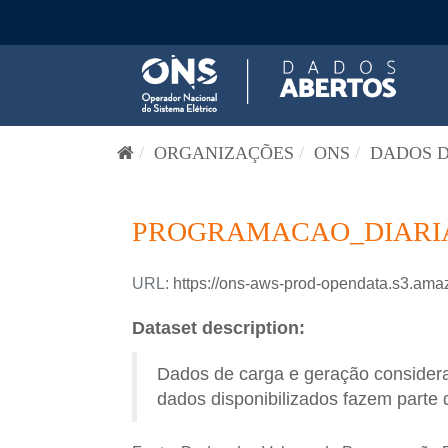
Pular para o conteúdo
ORGANIZAÇÕES
ONS
DADOS D
PROGRAMACAO_DIARIA-
URL:
https://ons-aws-prod-opendata.s3.
Dataset description:
Dados de carga e geração consider
dados disponibilizados fazem parte 