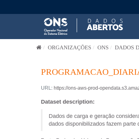
Pular para o conteúdo
ORGANIZAÇÕES
ONS
DADOS D
PROGRAMACAO_DIARIA-
URL:
https://ons-aws-prod-opendata.s3.
Dataset description:
Dados de carga e geração consider
dados disponibilizados fazem parte 