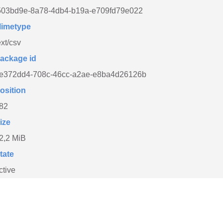
503bd9e-8a78-4db4-b19a-e709fd79e022
imetype
ext/csv
ackage id
e372dd4-708c-46cc-a2ae-e8ba4d26126b
osition
82
ize
2,2 MiB
tate
ctive