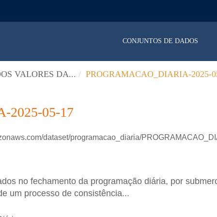
CONJUNTOS DE DADOS
OS VALORES DA...
PROGRAMACAO_DIARIA-2025-05
2025-05-17
amazonaws.com/dataset/programacao_diaria/PROGRAMACAO_D
ados no fechamento da programação diária, por submer
de um processo de consistência...