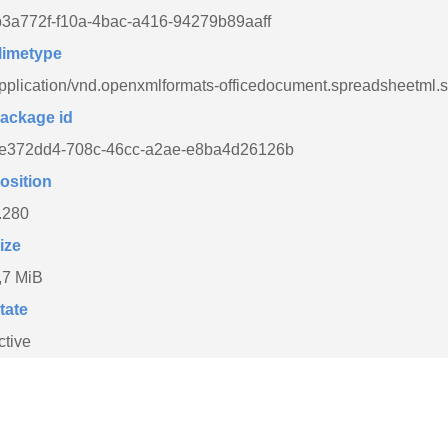
b3a772f-f10a-4bac-a416-94279b89aaff
imetype
pplication/vnd.openxmlformats-officedocument.spreadsheetml.
ackage id
e372dd4-708c-46cc-a2ae-e8ba4d26126b
osition
.280
ize
,7 MiB
tate
ctive