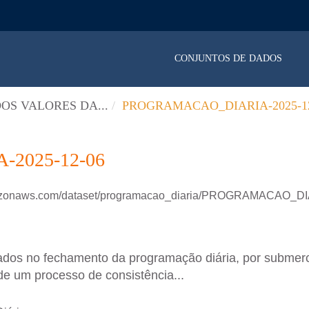
CONJUNTOS DE DADOS
OS VALORES DA...
PROGRAMACAO_DIARIA-2025-12
2025-12-06
amazonaws.com/dataset/programacao_diaria/PROGRAMACAO_D
ados no fechamento da programação diária, por submer
de um processo de consistência...