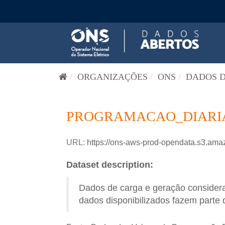
Pular para o conteúdo
ORGANIZAÇÕES
ONS
DADOS D
PROGRAMACAO_DIARIA-
URL:
https://ons-aws-prod-opendata.s3.
Dataset description:
Dados de carga e geração consider
dados disponibilizados fazem parte 