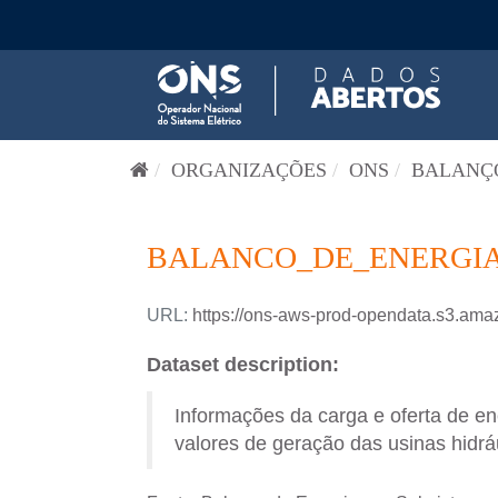
Pular para o conteúdo
ORGANIZAÇÕES
ONS
BALANÇO
BALANCO_DE_ENERGIA
URL:
https://ons-aws-prod-opendata.s3
Dataset description:
Informações da carga e oferta de en
valores de geração das usinas hidrául