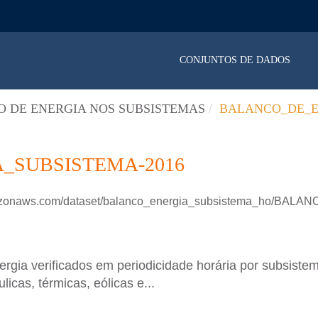
CONJUNTOS DE DADOS
 DE ENERGIA NOS SUBSISTEMAS
BALANCO_DE_E
_SUBSISTEMA-2016
.amazonaws.com/dataset/balanco_energia_subsistema_ho/B
ergia verificados em periodicidade horária por subsistem
icas, térmicas, eólicas e...