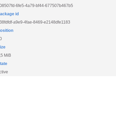
08507fd-6fe5-4a79-bf44-677507b467b5
ackage id
38fdfdf-a9e9-4fae-8469-e2148dfe1183
osition
0
ize
,5 MiB
tate
ctive