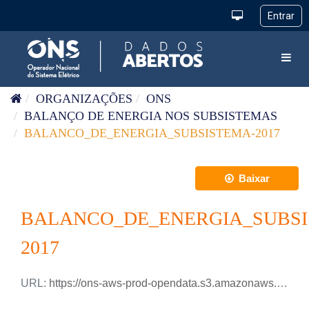
Pular para o conteúdo
Toggl
ORGANIZAÇÕES
ONS
BALANÇO DE ENERGIA NOS SUBSISTEMAS
BALANCO_DE_ENERGIA_SUBSISTEMA-2017
Baixar
BALANCO_DE_ENERGIA_SUBSI
2017
URL:
https://ons-aws-prod-opendata.s3.amazonaws.com/dataset/balanco_energia_subsistema_ho/BALANCO_ENERGIA_SUBSISTEMA_2017.csv