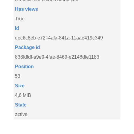
Has views
True
Id
dec6c8eb-e72f-4afa-841a-11aae419c349
Package id
838fdfdf-a9e9-4fae-8469-e2148dfe1183
Position
53
Size
4,6 MiB
State
active