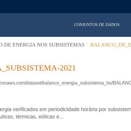
CONJUNTOS DE DADOS
 DE ENERGIA NOS SUBSISTEMAS
BALANCO_DE_E
_SUBSISTEMA-2021
.amazonaws.com/dataset/balanco_energia_subsistema_ho/B
ergia verificados em periodicidade horária por subsistem
icas, térmicas, eólicas e...