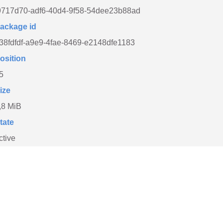
9717d70-adf6-40d4-9f58-54dee23b88ad
ackage id
38fdfdf-a9e9-4fae-8469-e2148dfe1183
osition
5
ize
,8 MiB
tate
ctive