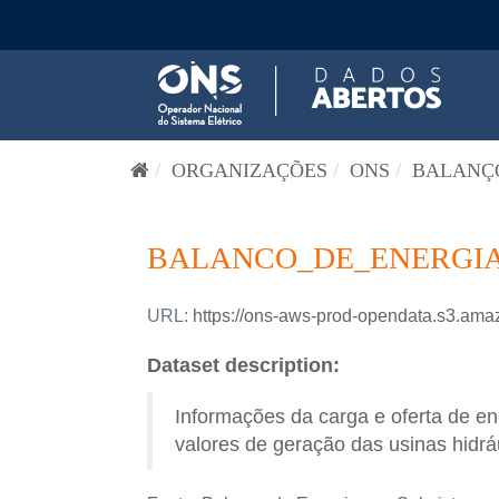
Pular para o conteúdo
ORGANIZAÇÕES
ONS
BALANÇO
BALANCO_DE_ENERGIA
URL:
https://ons-aws-prod-opendata.s3
Dataset description:
Informações da carga e oferta de en
valores de geração das usinas hidrául