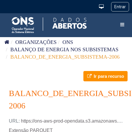
Pular para o conteúdo
Toggl
ORGANIZAÇÕES
ONS
BALANÇO DE ENERGIA NOS SUBSISTEMAS
BALANCO_DE_ENERGIA_SUBSISTEMA-2006
Ir para recurso
BALANCO_DE_ENERGIA_SUBSI
2006
URL:
https://ons-aws-prod-opendata.s3.amazonaws.com/dataset/balanco_energia_subsistema_ho/BALANCO_ENERGIA_SUBSISTEMA_2006.parquet
Extensão PARQUET