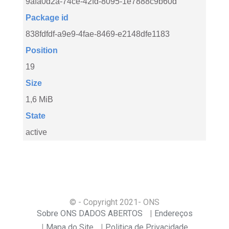
9afa0d2a-74ce-42fd-8095-1e7888c9b60d
Package id
838fdfdf-a9e9-4fae-8469-e2148dfe1183
Position
19
Size
1,6 MiB
State
active
© - Copyright
2021
- ONS
Sobre ONS DADOS ABERTOS
Endereços
Mapa do Site
Politica de Privacidade