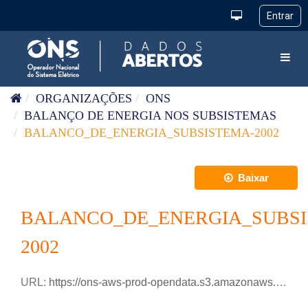
Pular para o conteúdo
Toggl
ORGANIZAÇÕES
ONS
BALANÇO DE ENERGIA NOS SUBSISTEMAS
BALANCO_DE_ENERGIA_SUBSISTEMA-2002
Baixar
BALANCO_DE_ENERGIA_SUBSI
2002
URL:
https://ons-aws-prod-opendata.s3.amazonaws.com/dataset/balanco_energia_subsistema_ho/BALANCO_ENERGIA_SUBSISTEMA_2002.csv