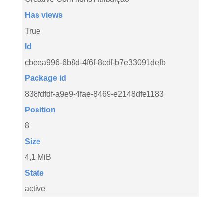
Has views
True
Id
cbeea996-6b8d-4f6f-8cdf-b7e33091defb
Package id
838fdfdf-a9e9-4fae-8469-e2148dfe1183
Position
8
Size
4,1 MiB
State
active