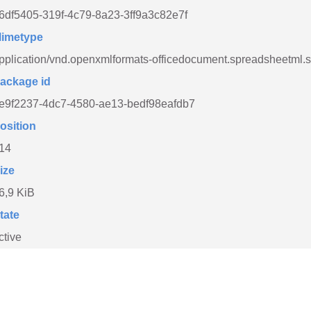
6df5405-319f-4c79-8a23-3ff9a3c82e7f
imetype
pplication/vnd.openxmlformats-officedocument.spreadsheetml.
ackage id
e9f2237-4dc7-4580-ae13-bedf98eafdb7
osition
14
ize
6,9 KiB
tate
ctive