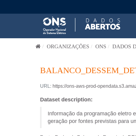
Pular para o conteúdo
ORGANIZAÇÕES
ONS
DADOS D
BALANCO_DESSEM_DETA
URL:
https://ons-aws-prod-opendata.s3
Dataset description:
Informação da programação eletro 
geração por fontes previstas para um