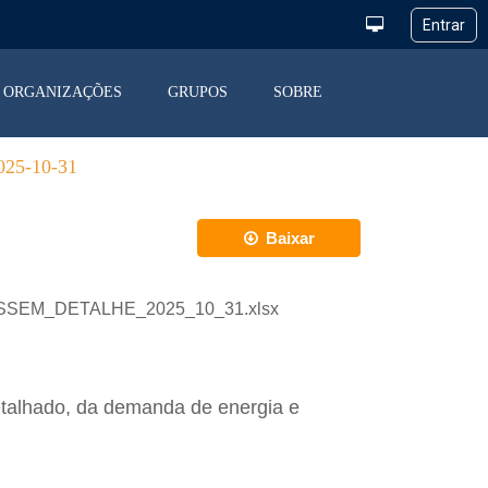
ORGANIZAÇÕES
GRUPOS
SOBRE
5-10-31
Baixar
_DESSEM_DETALHE_2025_10_31.xlsx
etalhado, da demanda de energia e