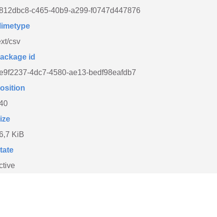
812dbc8-c465-40b9-a299-f0747d447876
imetype
ext/csv
ackage id
e9f2237-4dc7-4580-ae13-bedf98eafdb7
osition
40
ize
6,7 KiB
tate
ctive