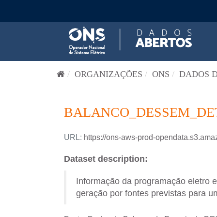
Pular para o conteúdo
ORGANIZAÇÕES
ONS
DADOS D
BALANCO_DESSEM_DETA
URL:
https://ons-aws-prod-opendata.s3
Dataset description:
Informação da programação eletro 
geração por fontes previstas para um