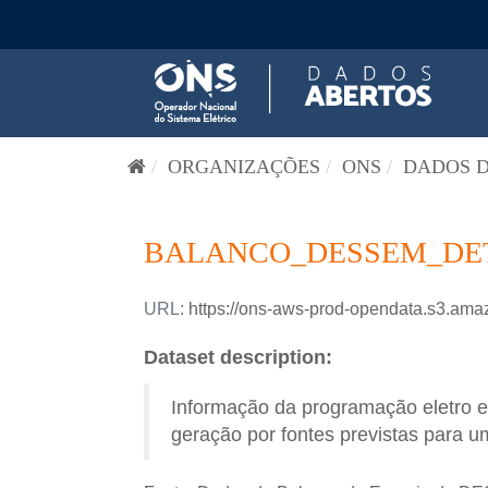
Pular para o conteúdo
ORGANIZAÇÕES
ONS
DADOS D
BALANCO_DESSEM_DETA
URL:
https://ons-aws-prod-opendata.s3
Dataset description:
Informação da programação eletro 
geração por fontes previstas para um