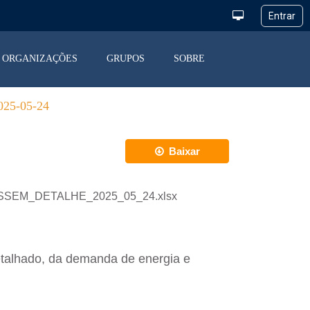
ORGANIZAÇÕES
GRUPOS
SOBRE
5-05-24
Baixar
_DESSEM_DETALHE_2025_05_24.xlsx
etalhado, da demanda de energia e