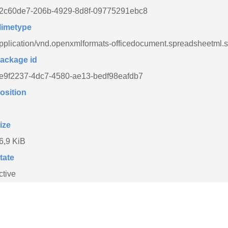
2c60de7-206b-4929-8d8f-09775291ebc8
imetype
pplication/vnd.openxmlformats-officedocument.spreadsheetml.
ackage id
e9f2237-4dc7-4580-ae13-bedf98eafdb7
osition
ize
6,9 KiB
tate
ctive