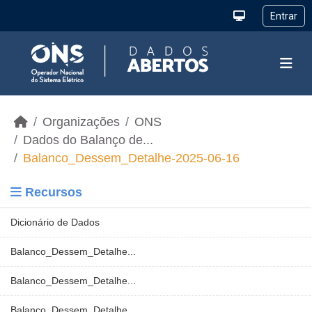
Ir para o conteúdo principal
Organizações
ONS
Dados do Balanço de...
Balanco_Dessem_Detalhe-2025-06-16
Recursos
Dicionário de Dados
Balanco_Dessem_Detalhe...
Balanco_Dessem_Detalhe...
Balanco_Dessem_Detalhe...