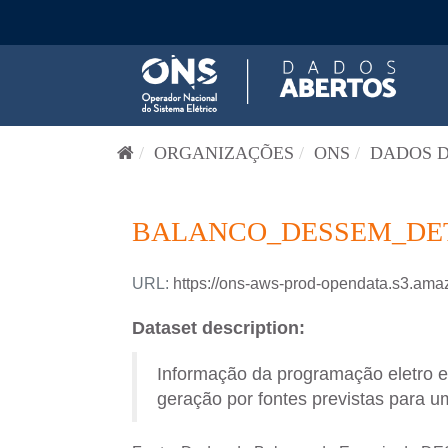
Pular para o conteúdo
ORGANIZAÇÕES
ONS
DADOS D
BALANCO_DESSEM_DETA
URL:
https://ons-aws-prod-opendata.s3
Dataset description:
Informação da programação eletro 
geração por fontes previstas para um